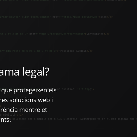
ama legal?
s que protegeixen els
tres solucions web i
arència mentre et
nts.