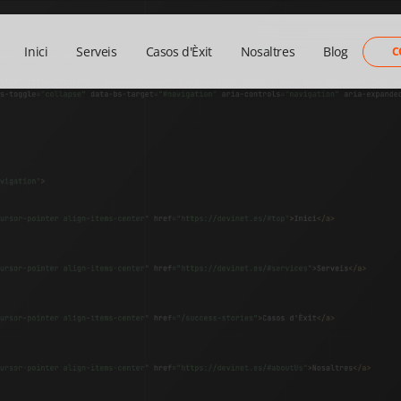
Inici
Serveis
Casos d'Èxit
Nosaltres
Blog
C