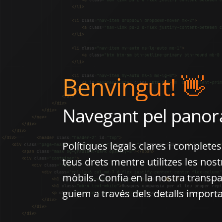
Benvingut! 👋
Navegant pel panor
Polítiques legals clares i complete
teus drets mentre utilitzes les nos
mòbils. Confia en la nostra transp
guiem a través dels detalls importa