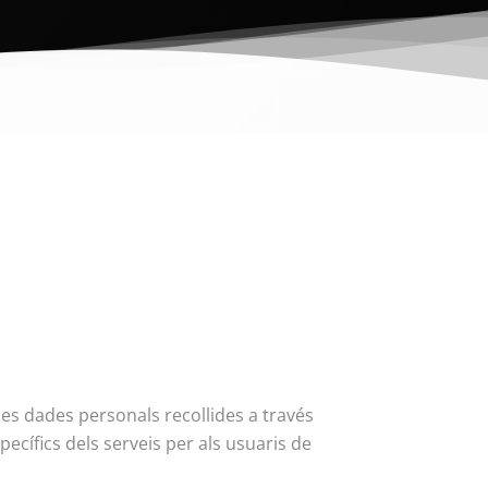
les dades personals recollides a través
ecífics dels serveis per als usuaris de