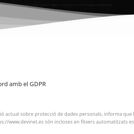
cord amb el GDPR
ació actual sobre protecció de dades personals, informa que 
tps://www.devinet.es són incloses en fitxers automatitzats esp